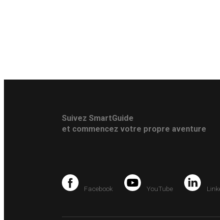
Suivez SmartGuide
et commencez votre propre aventure
Facebook
YouTube
Link