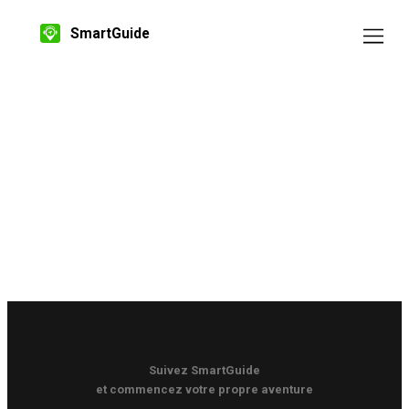
SmartGuide
Suivez SmartGuide
et commencez votre propre aventure