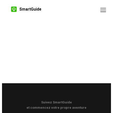
SmartGuide
Suivez SmartGuide
et commencez votre propre aventure