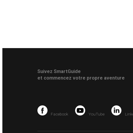
Suivez SmartGuide
et commencez votre propre aventure
Facebook
YouTube
Link