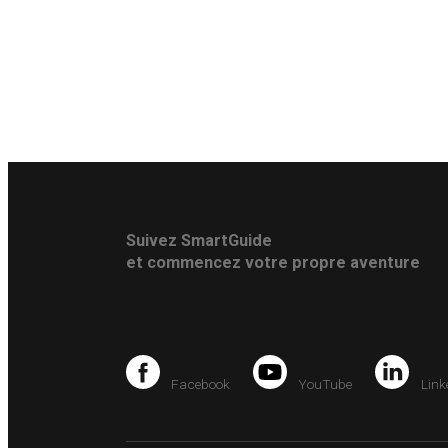
Suivez SmartGuide
et commencez votre propre aventure
Facebook
YouTube
Link