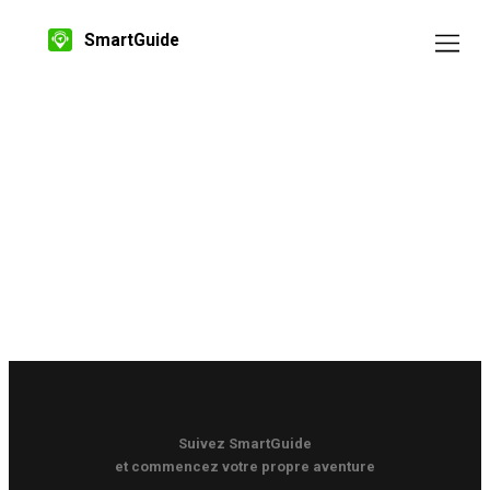
SmartGuide
Suivez SmartGuide
et commencez votre propre aventure