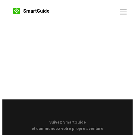
SmartGuide
Suivez SmartGuide
et commencez votre propre aventure