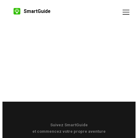
SmartGuide
Suivez SmartGuide
et commencez votre propre aventure