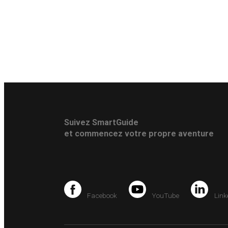
Suivez SmartGuide
et commencez votre propre aventure
Facebook
YouTube
Link