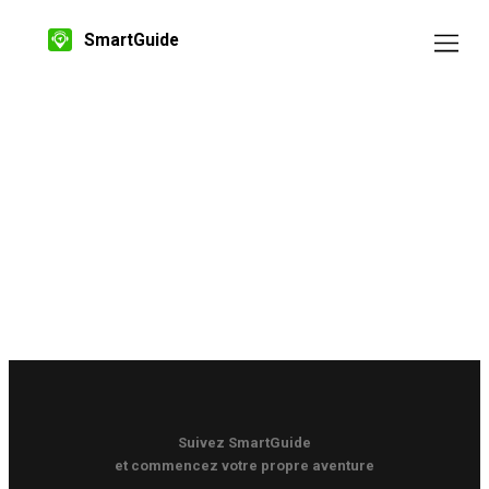
SmartGuide
Suivez SmartGuide
et commencez votre propre aventure