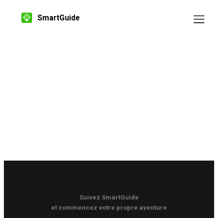
SmartGuide
Suivez SmartGuide
et commencez votre propre aventure