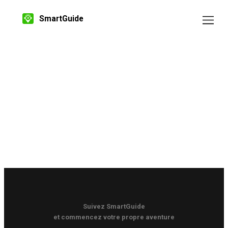
SmartGuide
Suivez SmartGuide
et commencez votre propre aventure