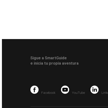
Sigue a SmartGuide
e inicia tu propia aventura
Facebook
YouTube
Link