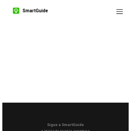
SmartGuide
Sigue a SmartGuide
e inicia tu propia aventura