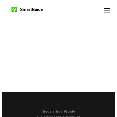
SmartGuide
Sigue a SmartGuide
e inicia tu propia aventura