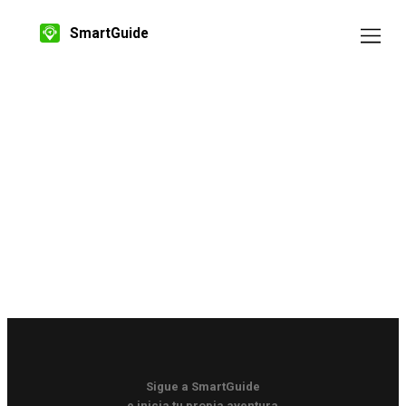
SmartGuide
Sigue a SmartGuide
e inicia tu propia aventura