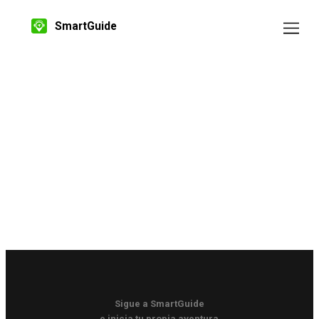
SmartGuide
Sigue a SmartGuide
e inicia tu propia aventura