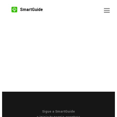
SmartGuide
Sigue a SmartGuide
e inicia tu propia aventura