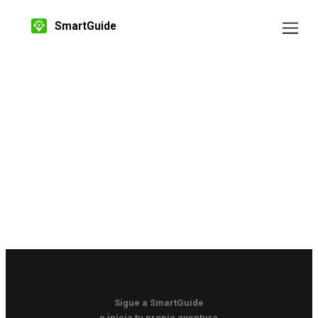
SmartGuide
Sigue a SmartGuide
e inicia tu propia aventura