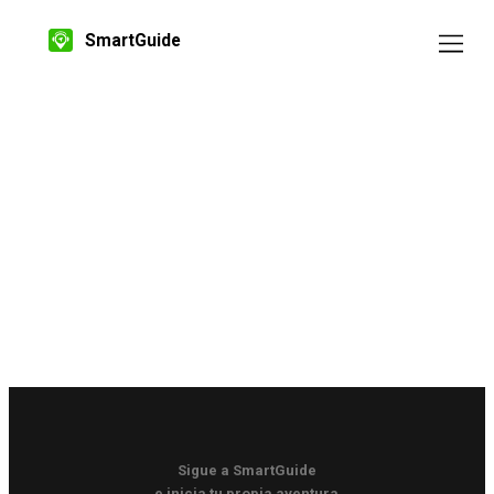
SmartGuide
Sigue a SmartGuide
e inicia tu propia aventura