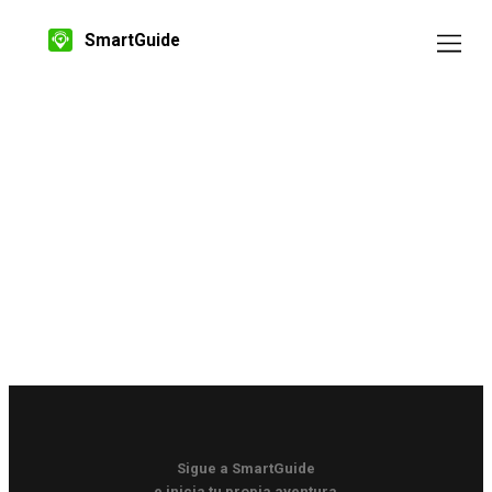
SmartGuide
Sigue a SmartGuide
e inicia tu propia aventura