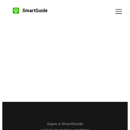
SmartGuide
Sigue a SmartGuide
e inicia tu propia aventura