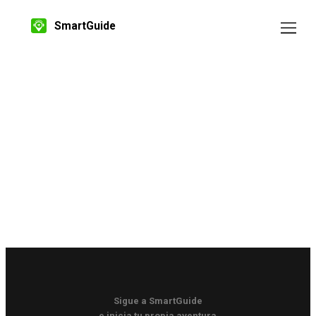
SmartGuide
Sigue a SmartGuide
e inicia tu propia aventura