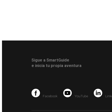
Sigue a SmartGuide
e inicia tu propia aventura
Facebook
YouTube
Link