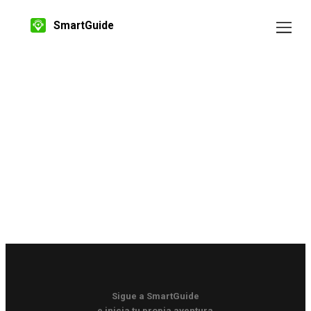
SmartGuide
Sigue a SmartGuide
e inicia tu propia aventura