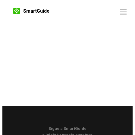
SmartGuide
Sigue a SmartGuide
e inicia tu propia aventura