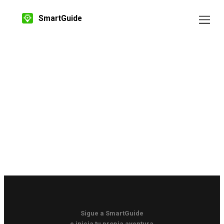
SmartGuide
Sigue a SmartGuide
e inicia tu propia aventura