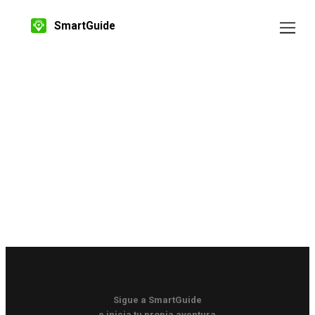
SmartGuide
Sigue a SmartGuide
e inicia tu propia aventura