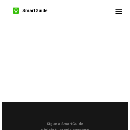
SmartGuide
Sigue a SmartGuide
e inicia tu propia aventura