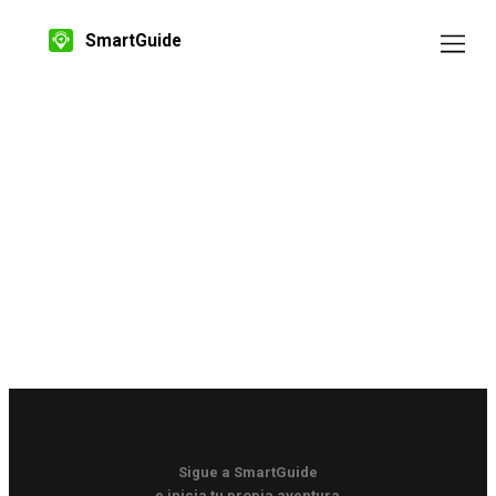
SmartGuide
Sigue a SmartGuide
e inicia tu propia aventura