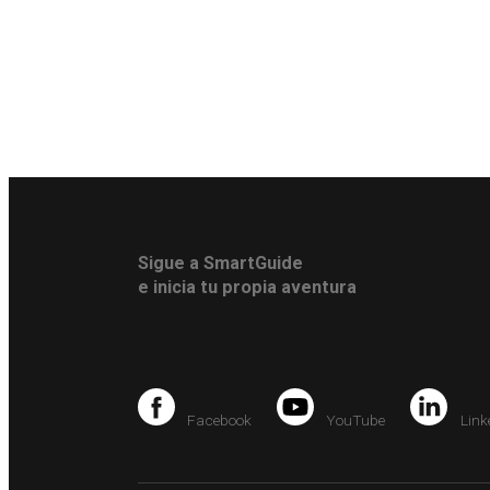
Sigue a SmartGuide
e inicia tu propia aventura
Facebook
YouTube
Link