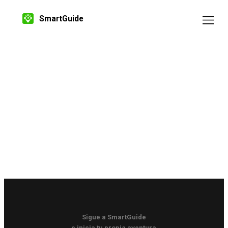
SmartGuide
Sigue a SmartGuide
e inicia tu propia aventura