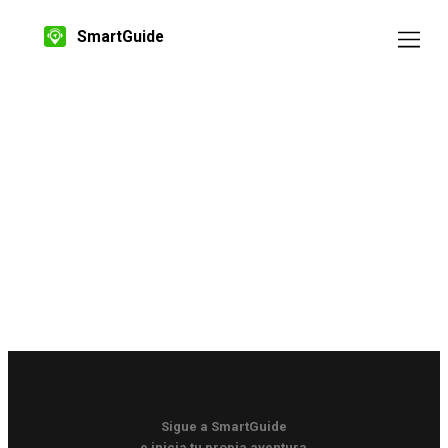
SmartGuide
Sigue a SmartGuide
e inicia tu propia aventura