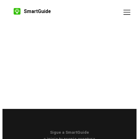
SmartGuide
Sigue a SmartGuide
e inicia tu propia aventura