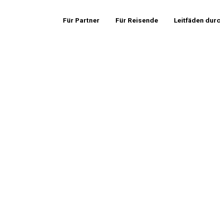
Für Partner
Für Reisende
Leitfäden dur