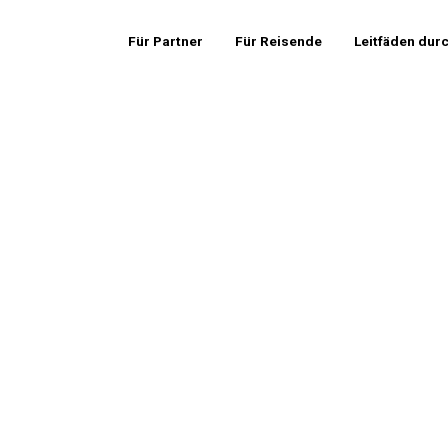
Für Partner
Für Reisende
Leitfäden dur