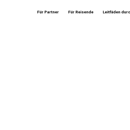
Für Partner
Für Reisende
Leitfäden dur