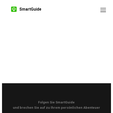
SmartGuide
Folgen Sie SmartGuide
und brechen Sie auf zu Ihrem persönlichen Abenteuer