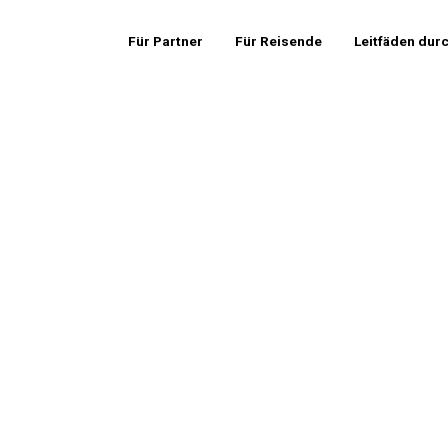
Für Partner
Für Reisende
Leitfäden dur