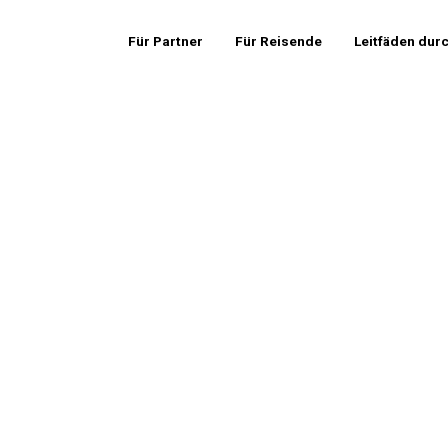
Für Partner
Für Reisende
Leitfäden dur