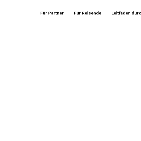
Für Partner
Für Reisende
Leitfäden dur