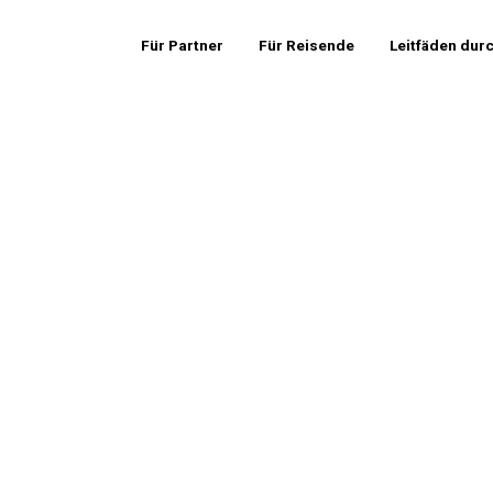
Für Partner
Für Reisende
Leitfäden dur