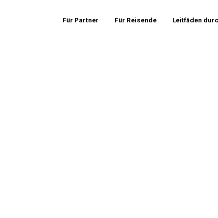
Für Partner
Für Reisende
Leitfäden dur