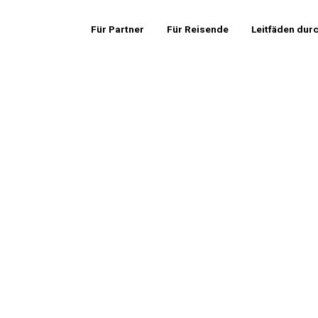
Für Partner
Für Reisende
Leitfäden dur