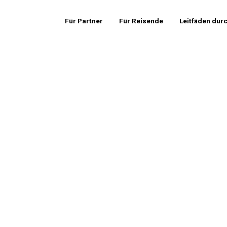
Für Partner
Für Reisende
Leitfäden dur