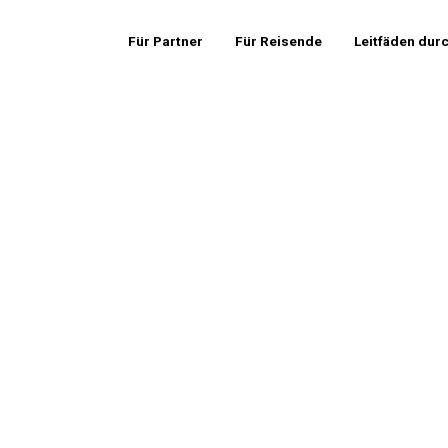
Für Partner
Für Reisende
Leitfäden dur