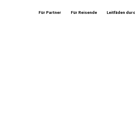
Für Partner
Für Reisende
Leitfäden dur