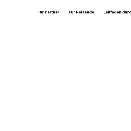
Für Partner
Für Reisende
Leitfäden dur