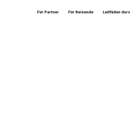
Für Partner
Für Reisende
Leitfäden dur