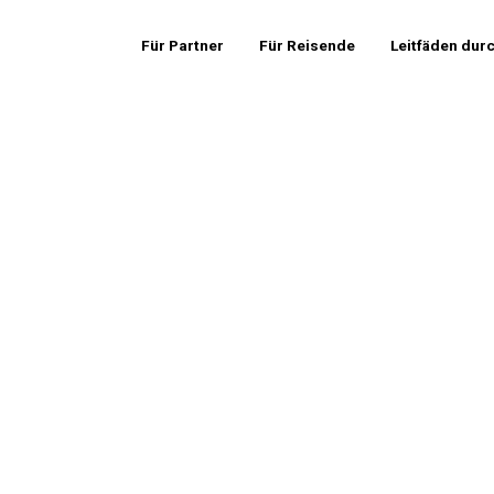
Für Partner
Für Reisende
Leitfäden dur